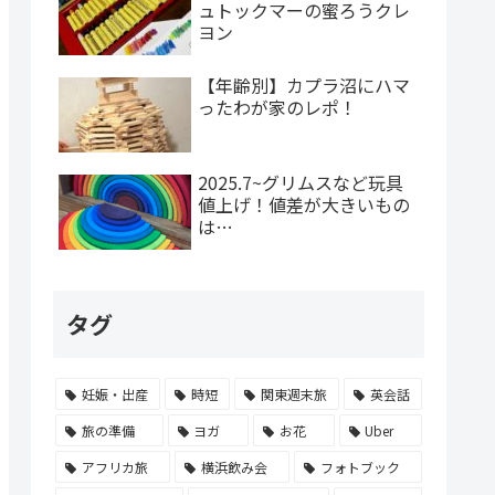
ュトックマーの蜜ろうクレ
ヨン
【年齢別】カプラ沼にハマ
ったわが家のレポ！
2025.7~グリムスなど玩具
値上げ！値差が大きいもの
は…
タグ
妊娠・出産
時短
関東週末旅
英会話
旅の準備
ヨガ
お花
Uber
アフリカ旅
横浜飲み会
フォトブック