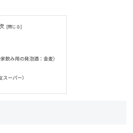
次
か家飲み用の発泡酒：金麦）
友スーパー）