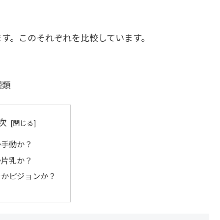
ます。このそれぞれを比較しています。
種類
次
か手動か？
か片乳か？
ラかピジョンか？