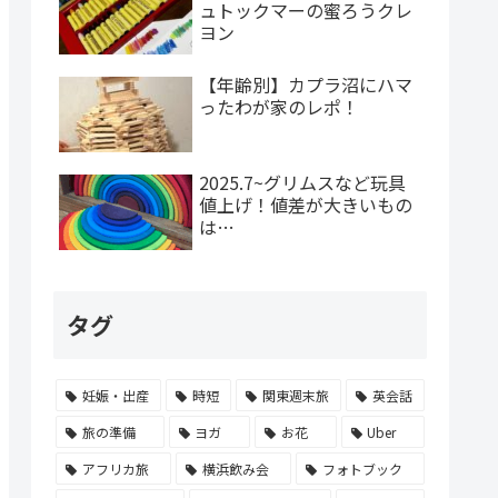
ュトックマーの蜜ろうクレ
ヨン
【年齢別】カプラ沼にハマ
ったわが家のレポ！
2025.7~グリムスなど玩具
値上げ！値差が大きいもの
は…
タグ
妊娠・出産
時短
関東週末旅
英会話
旅の準備
ヨガ
お花
Uber
アフリカ旅
横浜飲み会
フォトブック