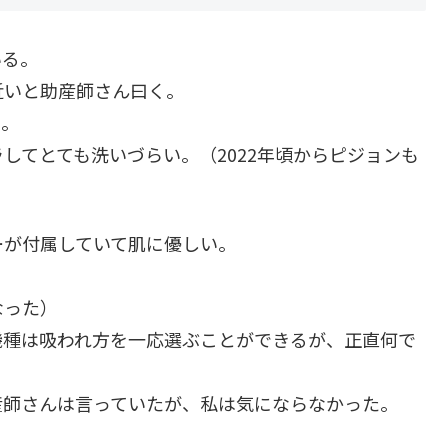
いる。
近いと助産師さん曰く。
じ。
してとても洗いづらい。（2022年頃からピジョンも
ーが付属していて肌に優しい。
。
なった）
機種は吸われ方を一応選ぶことができるが、正直何で
産師さんは言っていたが、私は気にならなかった。