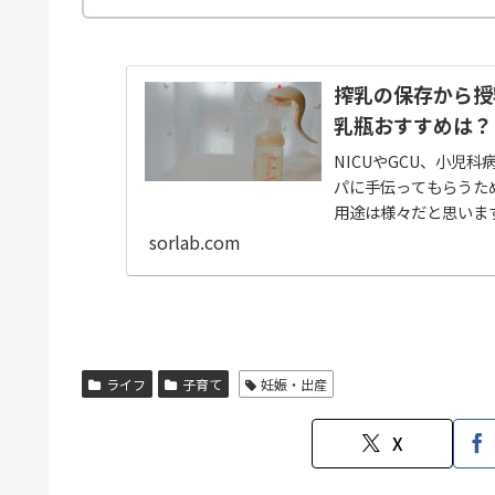
搾乳の保存から授
乳瓶おすすめは？
NICUやGCU、小児
パに手伝ってもらうた
用途は様々だと思いま
てみます。搾乳器の...
sorlab.com
ライフ
子育て
妊娠・出産
X