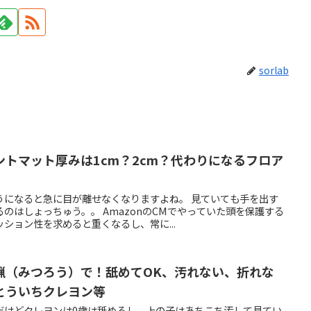
sorlab
トマット厚みは1cm？2cm？代わりになるフロア
うになると急に目が離せなくなりますよね。 見ていても手を出す
のはしょっちゅう。。 AmazonのCMでやっていた頭を保護する
ション性を求めると重くなるし、常に...
蝋（みつろう）で！舐めてOK、汚れない、折れな
とういちクレヨン等
だけどクレヨンは0歳は舐めるし、上の子はあちこち汚して見てい