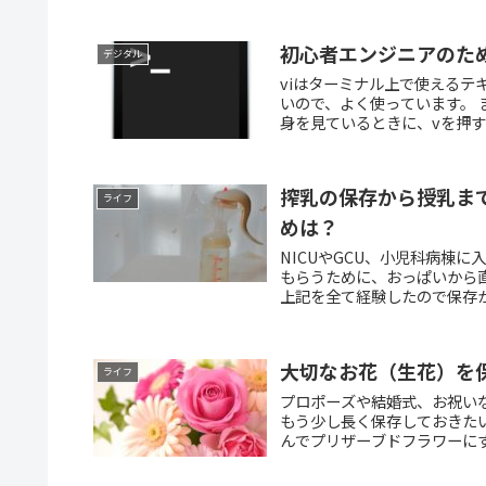
初心者エンジニアのため
デジタル
viはターミナル上で使えるテ
いので、よく使っています。 まず
身を見ているときに、vを押すと
搾乳の保存から授乳ま
ライフ
めは？
NICUやGCU、小児科病棟
もらうために、おっぱいから
上記を全て経験したので保存か
大切なお花（生花）を
ライフ
プロポーズや結婚式、お祝い
もう少し長く保存しておきたい
んでプリザーブドフラワーにす