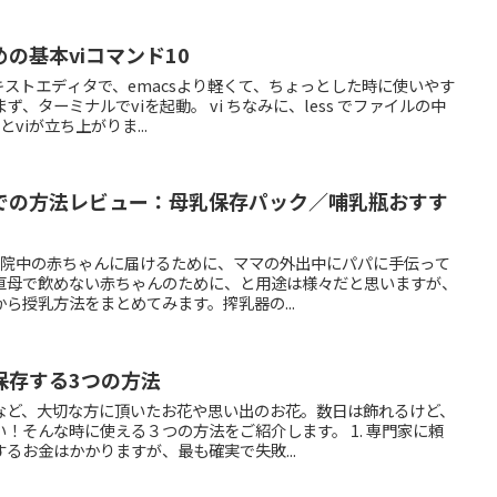
の基本viコマンド10
キストエディタで、emacsより軽くて、ちょっとした時に使いやす
、ターミナルでviを起動。 vi ちなみに、less でファイルの中
viが立ち上がりま...
での方法レビュー：母乳保存パック／哺乳瓶おすす
に入院中の赤ちゃんに届けるために、ママの外出中にパパに手伝って
直母で飲めない赤ちゃんのために、と用途は様々だと思いますが、
ら授乳方法をまとめてみます。搾乳器の...
保存する3つの方法
など、大切な方に頂いたお花や思い出のお花。数日は飾れるけど、
！そんな時に使える３つの方法をご紹介します。 1. 専門家に頼
るお金はかかりますが、最も確実で失敗...