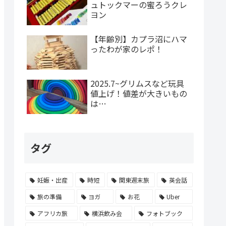
ュトックマーの蜜ろうクレ
ヨン
【年齢別】カプラ沼にハマ
ったわが家のレポ！
2025.7~グリムスなど玩具
値上げ！値差が大きいもの
は…
タグ
妊娠・出産
時短
関東週末旅
英会話
旅の準備
ヨガ
お花
Uber
アフリカ旅
横浜飲み会
フォトブック