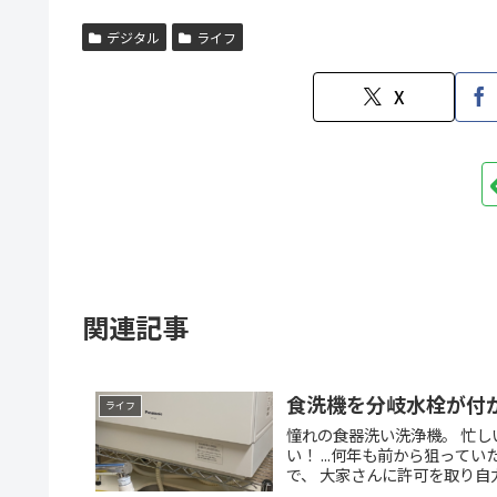
デジタル
ライフ
X
関連記事
食洗機を分岐水栓が付
ライフ
憧れの食器洗い洗浄機。 忙
い！ ...何年も前から狙っ
で、 大家さんに許可を取り自