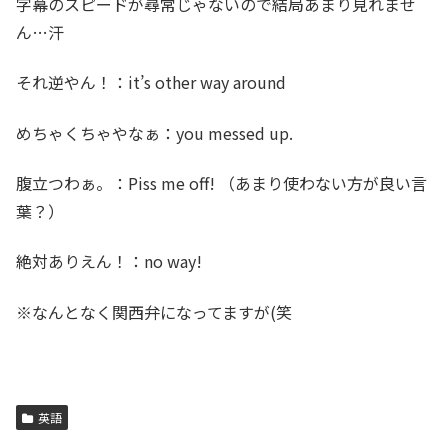
字幕のスピードが尋常じゃないので結局あまり見れませ
ん…汗
それ逆やん！：it’s other way around
めちゃくちゃやなぁ：you messed up.
腹立つわぁ。：Piss me off! （あまり使わない方が良い言
葉？）
絶対ありえん！：no way!
※なんとなく関西弁になってますが(笑
英語