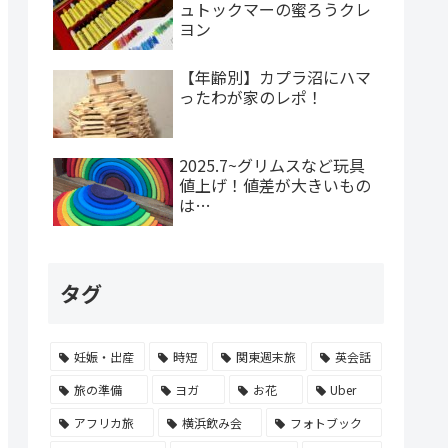
ュトックマーの蜜ろうクレ
ヨン
【年齢別】カプラ沼にハマ
ったわが家のレポ！
2025.7~グリムスなど玩具
値上げ！値差が大きいもの
は…
タグ
妊娠・出産
時短
関東週末旅
英会話
旅の準備
ヨガ
お花
Uber
アフリカ旅
横浜飲み会
フォトブック