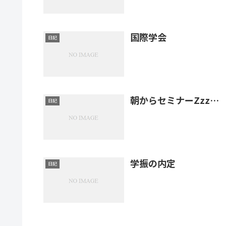
国際学会
日記
朝からセミナーZzz…
日記
学振の内定
日記