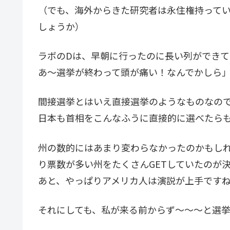
（でも、海外からきた研究者は永住権持って
しょうか）
ラボのDは、早朝に行ったのに長い列ができ
あ～選挙が終わって頭が痛い！なんでかしら
間接選挙とはいえ直接選挙のようなものなの
日本も首相をこんなふうに直接的に選べたら
州の数的にはあまり変わらなかったのかもし
り票数が多い州をたくさんGETしていたのが
あと、やっぱりアメリカ人は演説が上手です
それにしても、私が来る前からず～～～と選