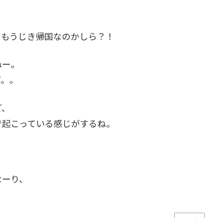
、もうじき帰国なのかしら？！
ねー。
ど。。
ど、
で起こっている感じがするね。
なーり、
！