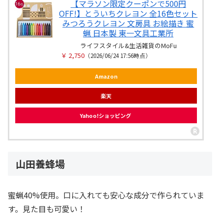
【マラソン限定クーポンで500円
OFF!】とういちクレヨン 全16色セット
みつろうクレヨン 文房具 お絵描き 蜜
蝋 日本製 東一文具工業所
ライフスタイル&生活雑貨のMoFu
￥ 2,750
（2026/06/24 17:56時点）
Amazon
楽天
Yahoo!ショッピング
山田養蜂場
蜜蝋40%使用。口に入れても安心な成分で作られていま
す。見た目も可愛い！