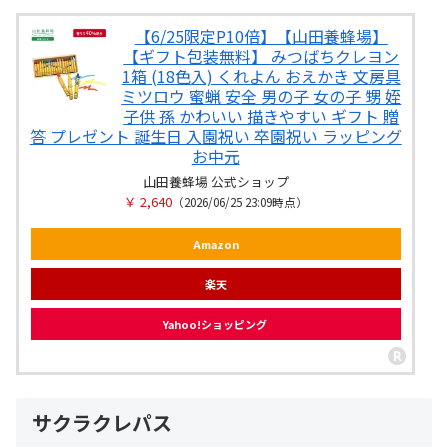
【6/25限定P10倍】【山田養蜂場】
【ギフト包装無料】 みつばちクレヨン
1箱 (18色入) くれよん おえかき 文房具
ミツロウ 蜜蝋 安全 男の子 女の子 甥 姪
子供 孫 かわいい 描きやすい ギフト 贈
答 プレゼント 誕生日 入園祝い 卒園祝い ラッピング
お中元
山田養蜂場 公式ショップ
￥ 2,640
（2026/06/25 23:09時点）
Amazon
楽天
Yahoo!ショッピング
サクラクレパス