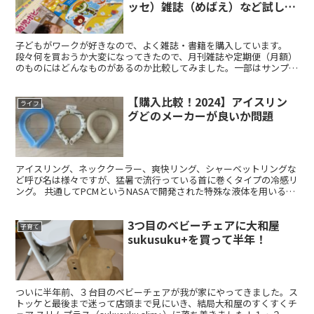
ッセ）雑誌（めばえ）など試して
みた
子どもがワークが好きなので、よく雑誌・書籍を購入しています。
段々何を買おうか大変になってきたので、月刊雑誌や定期便（月額）
のものにはどんなものがあるのか比較してみました。一部はサンプル
も取り寄せてみました。 毎月自宅に届く通信教育 月間ポピ...
【購入比較！2024】アイスリン
ライフ
グどのメーカーが良いか問題
アイスリング、ネッククーラー、爽快リング、シャーベットリングな
ど呼び名は様々ですが、猛暑で流行っている首に巻くタイプの冷感リ
ング。 共通してPCMというNASAで開発された特殊な液体を用いるこ
とで、水のように0度で凍るのではなく、18、24...
3つ目のベビーチェアに大和屋
子育て
sukusuku+を買って半年！
ついに半年前、３台目のベビーチェアが我が家にやってきました。ス
トッケと最後まで迷って店頭まで見にいき、結局大和屋のすくすくチ