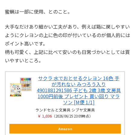
蜜蝋は一部に使用、とのこと。
大手なだけあり細かい工夫があり、例えば箱に戻しやすい
ようにクレヨンの上に色の印が付いているのが個人的には
ポイント高いです。
柄も可愛く、上記に比べて安いのも日常づかいとしては買
いやすいところ。
サクラ 水でおとせるクレヨン 16色 手
が汚れない みつろう入り
4901881291586 子ども 2歳 3歳 文房具
1000円前後 プレゼント 買い回り マラ
ソン [M便 1/1]
ランドセルと文房具 シブヤ文房具
￥ 1,036
（2026/06/25 23:09時点）
Amazon