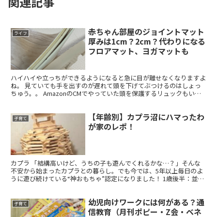
関連記事
赤ちゃん部屋のジョイントマット
ライフ
厚みは1cm？2cm？代わりになる
フロアマット、ヨガマットも
ハイハイや立っちができるようになると急に目が離せなくなりますよ
ね。 見ていても手を出すのが遅れて頭を下げてぶつけるのはしょっ
ちゅう。。 AmazonのCMでやっていた頭を保護するリュックもいい
んですが、クッション性を求めると重くなるし、常に...
【年齢別】カプラ沼にハマったわ
子育て
が家のレポ！
カプラ 「結構高いけど、うちの子も遊んでくれるかな…？」そんな
不安から始まったカプラとの暮らし。でも今では、5年以上毎日のよ
うに遊び続けている“神おもちゃ”認定になりました！ 1歳後半：並べ
るだけでも夢中に！ 最初は1枚ずつ、カタンカタンと...
幼児向けワークには何がある？通
子育て
信教育（月刊ポピー・Z会・ベネ