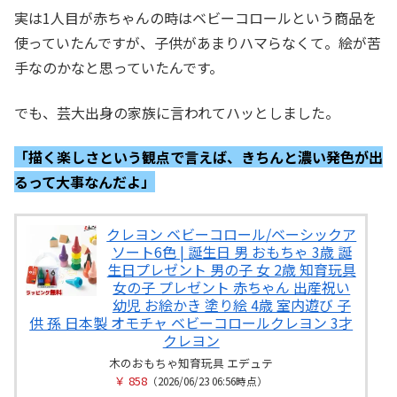
実は1人目が赤ちゃんの時はベビーコロールという商品を
使っていたんですが、子供があまりハマらなくて。絵が苦
手なのかなと思っていたんです。
でも、芸大出身の家族に言われてハッとしました。
「描く楽しさという観点で言えば、きちんと濃い発色が出
るって大事なんだよ」
クレヨン ベビーコロール/ベーシックア
ソート6色 | 誕生日 男 おもちゃ 3歳 誕
生日プレゼント 男の子 女 2歳 知育玩具
女の子 プレゼント 赤ちゃん 出産祝い
幼児 お絵かき 塗り絵 4歳 室内遊び 子
供 孫 日本製 オモチャ ベビーコロールクレヨン 3才
クレヨン
木のおもちゃ知育玩具 エデュテ
￥ 858
（2026/06/23 06:56時点）