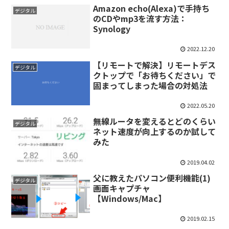
Amazon echo(Alexa)で手持ち
デジタル
のCDやmp3を流す方法：
Synology
2022.12.20
【リモートで解決】リモートデス
デジタル
クトップで「お待ちください」で
固まってしまった場合の対処法
2022.05.20
無線ルータを変えるとどのくらい
デジタル
ネット速度が向上するのか試して
みた
2019.04.02
父に教えたパソコン便利機能(1)
デジタル
画面キャプチャ
【Windows/Mac】
2019.02.15