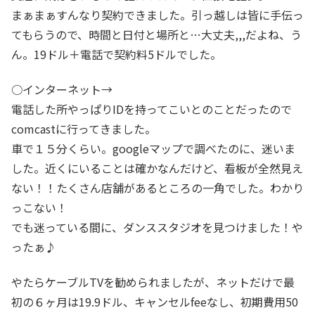
まぁまぁすんなり契約できました。引っ越しは皆に手伝っ
てもらうので、時間と日付と場所と…大丈夫,,,だよね、う
ん。19ドル＋電話で契約料5ドルでした。
○インターネット→
電話した所やっぱりIDを持ってこいとのことだったので
comcastに行ってきました。
車で１５分くらい。googleマップで調べたのに、迷いま
した。近くにいることは確かなんだけど、看板が全然見え
ない！！たくさん店舗があるところの一角でした。わかり
っこない！
でも迷っている間に、ダンススタジオを見つけました！や
ったぁ♪
やたらケーブルTVを勧められましたが、ネットだけで最
初の６ヶ月は19.9ドル、キャンセルfeeなし、初期費用50